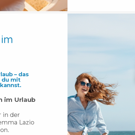
 im
laub – das
 du mit
 kannst.
 im Urlaub
 in der
remma Lazio
on.