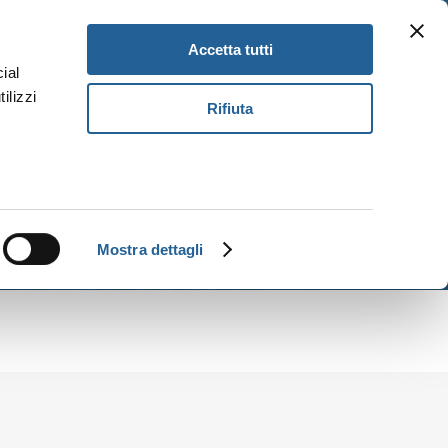
Newsletter
Gift Card
DE
Accetta tutti
ial
ilizzi
Rifiuta
Buch
Mostra dettagli