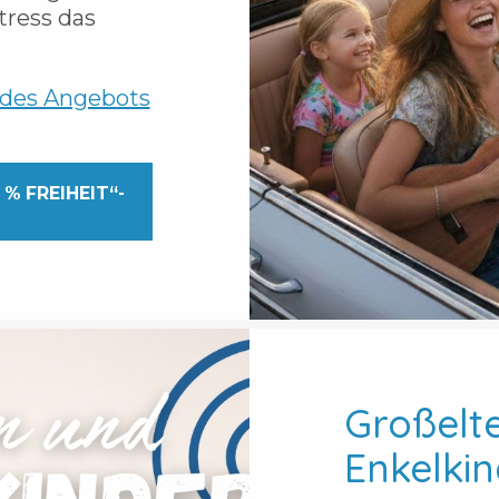
tress das
 des Angebots
 % FREIHEIT“-
Großelt
Enkelki