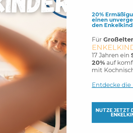
20% Ermäßigun
einen unverge
den Enkelkind
Für
Großelte
ENKELKIN
17 Jahren ein
20%
auf komf
mit Kochnisc
Entdecke die 
NUTZE JETZT D
NKELKIN