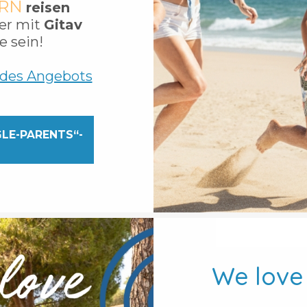
ERN
reisen
ber mit
Gitav
e sein!
 des Angebots
GLE-PARENTS“-
We love