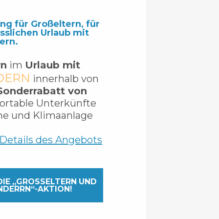
g für Großeltern, für
sslichen Urlaub mit
ern.
rn
im
Urlaub mit
DERN
innerhalb von
Sonderrabatt von
ortable Unterkünfte
he und Klimaanlage
Details des Angebots
IE „GROSSELTERN UND E
DERRN“-AKTION!