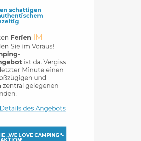
ren schattigen
 authentischem
hzeitig
IM
sten
Ferien
len Sie im Voraus!
ping-
ngebot
ist da. Vergiss
 letzter Minute einen
roßzügigen und
h zentral gelegenen
inden.
Details des Angebots
IE „WE LOVE CAMPING“-
AKTION!