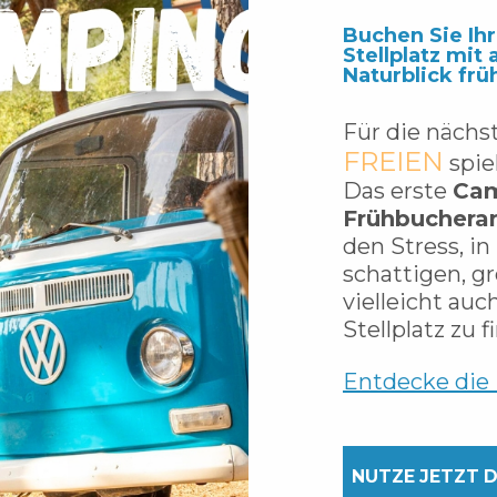
Buchen Sie Ih
Stellplatz mit
Naturblick frü
Für die näch
FREIEN
spie
Das erste
Cam
Frühbuchera
den Stress, in
schattigen, g
vielleicht auc
Stellplatz zu f
Entdecke die 
NUTZE JETZT D