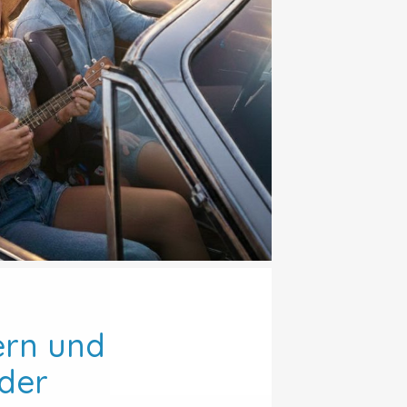
ern und
nder