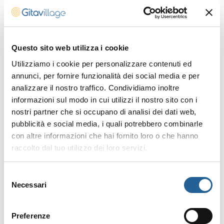
è un’avventura continua.
Nel cuore del villaggio ti aspettano
campi nuovissimi per
tennis
,
basket
,
calcetto
e ping pong, perfetti per
Questo sito web utilizza i cookie
allenarsi o sfidare gli amici. Se ami la
Utilizziamo i cookie per personalizzare contenuti ed
quiete, puoi meditare nell’anfiteatro
annunci, per fornire funzionalità dei social media e per
tra gli ulivi con vista sul mare. E se il
analizzare il nostro traffico. Condividiamo inoltre
richiamo dell’acqua è irresistibile,
informazioni sul modo in cui utilizzi il nostro sito con i
nella Baia di Talamone puoi provare il
nostri partner che si occupano di analisi dei dati web,
pubblicità e social media, i quali potrebbero combinarle
brivido del
kitesurf
, del
windsurf
o
con altre informazioni che hai fornito loro o che hanno
della canoa polinesiana.
Sportivi o
raccolto dal tuo utilizzo dei loro servizi.
semplici curiosi, qui c’è spazio per
tutti.
Selezione
Necessari
del
consenso
Preferenze